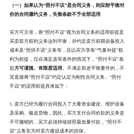
（一）如果认为“照付不议”是合同义务，则应附平衡对
价的合同履约义务，失衡条款不予全部适用
买方可主张，将“照付不议”视为合同义务的适用前提是
买卖双方权利义务达到平衡，亦约定卖方前期设备投入
成本及“照供不误”义务等，且以买方享有“
气量补提
”权
利为前提，仅在满足该等条件的情况下，“照付不议”条
款
方可谨慎、有限度适用
。不满足前述平衡要件的，不
宜直接将“照付不议”约定认定为刚性合同义务。“照付
不议”的适用前提具体如下：
1. 卖方已经为履行合同投入了大量资金建设、维护设备
及采购、输送货物，因此，买方支付合同价款的义务是
不可撤销的，买方必须持续按照最低量付款，“照付不
议”义务实为对卖方建设成本的担保。