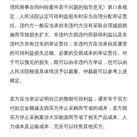
理民商事合同纠纷案件若干问题的指导意见》第11条规
定，人民法院认定可得利益损失时应当合理分配举证责
任。违约方一般应当承担非违约方没有采取合理减损措
施而导致损失扩大、非违约方因违约而获得利益以及非
违约方亦有过失的举证责任；非违约方应当承担其遭受
的可得利益损失总额、必要的交易成本的举证责任。对
于可以预见的损失，既可以由非违约方举证，也可以由
人民法院根据具体情况予以裁量。仲裁庭可以参考上述
规定。
卖方应当举证证明自己的预期可得利益，通常等于买方
付款总金额减去因买方停止采购而节省的成本，卖方因
买方停止采购案涉大宗能源而节省了相关产品成本、人
力成本及运输成本，完全可以转售其他买方。