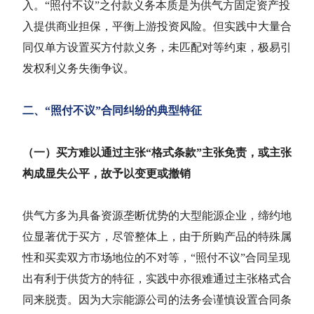
入。“照付不议”之付款义务本质是为供气方固定资产投
入提供商业担保，平衡上游投资风险。但实践中大量合
同仅单方设置买方付款义务，未匹配对等约束，极易引
发权利义务失衡争议。
二、“照付不议”合同纠纷的典型特征
（一）买方难以通过主张“格式条款”主张免责，或主张
构成显失公平，故予以变更或撤销
供气方多为具备资源垄断优势的大型能源企业，缔约地
位显著优于买方，尽管整体上，由于所购产品的特殊属
性和买卖双方市场地位的不对等，“照付不议”合同呈现
出有利于供货方的特征，实践中亦很难通过主张格式合
同来脱责。因为大宗能源公司的法务会谨慎设置合同条