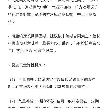
误”责任，列明供气中断、气源不达标、单方违规调价
的违约金标准，赋予买方对应价款抵扣、中止付款权
利；
2. 慎重约定长期供应期，建议以中短期合同为主：较长
的供应期则意味着一旦买方停止采购，仍有按照剩余合
同期“照付不误”价款之风险；
3. 设置气量弹性机制：
（1） 气量调整：建议约定年度最低采购量下调缓冲
期，在市场发生重大波动时启动气量复核调整；
（2） 气量补提：“照付不议”合同一般约定要在一定期