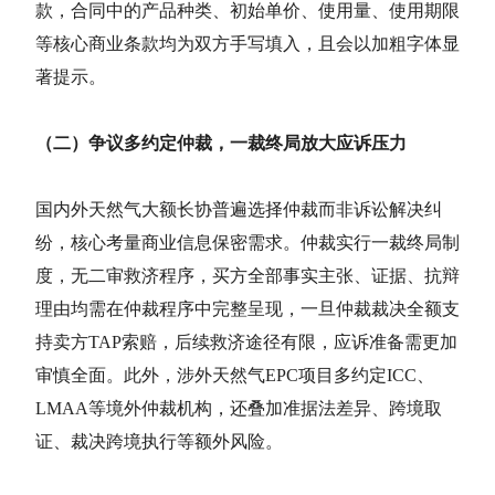
款，合同中的产品种类、初始单价、使用量、使用期限
等核心商业条款均为双方手写填入，且会以加粗字体显
著提示。
（二）争议多约定仲裁，一裁终局放大应诉压力
国内外天然气大额长协普遍选择仲裁而非诉讼解决纠
纷，核心考量商业信息保密需求。仲裁实行一裁终局制
度，无二审救济程序，买方全部事实主张、证据、抗辩
理由均需在仲裁程序中完整呈现，一旦仲裁裁决全额支
持卖方TAP索赔，后续救济途径有限，应诉准备需更加
审慎全面。此外，涉外天然气EPC项目多约定ICC、
LMAA
等境外仲裁机构，还叠加准据法差异、跨境取
证、裁决跨境执行等额外风险。