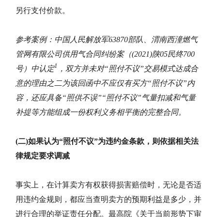
另行支付价款。
参考案例：中国人民解放军63870部队、渭南西潼燃气
管网有限公司供用气合同纠纷案（(2021)陕05民终700
1
号）中认定
，双方并未对“照付不议”交易模式达成合
意的理由之二为该回函中不应仅有买方“照付不议”内
容，还应具备“照供不误”“照付不议”气量扣减和气量
补提等方能组成一份权利义务相平衡的完整合同。
(二)如果认为“照付不议”为违约金条款，则依据相关法
律规定要求调减
事实上，在计算卖方有权获得损害赔偿时，无论是否适
用违约金规则，都应当查明卖方的预期利益是多少，并
进行合理的举证责任分配。最高院《关于当前形势下审