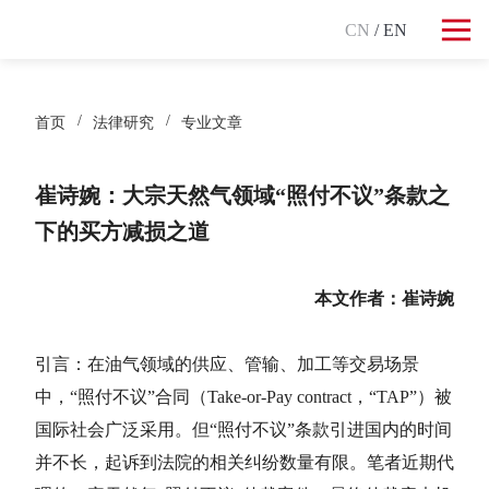
CN
/ EN
首页
法律研究
专业文章
崔诗婉：大宗天然气领域“照付不议”条款之
下的买方减损之道
本文作者：崔诗婉
引言：在油气领域的供应、管输、加工等交易场景
中，“
照付不议
”合同（Take-or-Pay contract，“TAP”）被
国际社会广泛采用。但“照付不议”条款引进国内的时间
并不长，起诉到法院的相关纠纷数量有限。笔者近期代