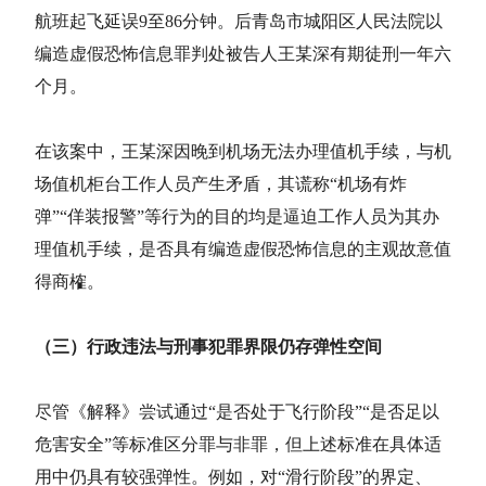
航班起飞延误9至86分钟。后青岛市城阳区人民法院以
编造虚假恐怖信息罪判处被告人王某深有期徒刑一年六
个月。
在该案中，王某深因晚到机场无法办理值机手续，与机
场值机柜台工作人员产生矛盾，其谎称“机场有炸
弹”“佯装报警”等行为的目的均是逼迫工作人员为其办
理值机手续，是否具有编造虚假恐怖信息的主观故意值
得商榷。
（三）行政违法与刑事犯罪界限仍存弹性空间
尽管《解释》尝试通过“是否处于飞行阶段”“是否足以
危害安全”等标准区分罪与非罪，但上述标准在具体适
用中仍具有较强弹性。例如，对“滑行阶段”的界定、