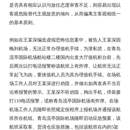
是否具有相应认识与放任态度审查不足，则容易出现以
客观危险替代主观故意的倾向，从而偏离主客观相统一
的基本原则。
例如在王某深编造虚假恐怖信息案中，被告人王某深因
晚到机场，无法正常办理值机手续，为泄私愤，在青岛
流亭国际机场航站楼二楼国内出发大厅值机柜台前，先
后两次以打电话报警称该航班上有炸弹、让航班无法正
常起飞为由，要挟值机人员为其办理值机手续。在场机
场工作人员对王某深进行劝阻，并做出如再发表不当言
论将报警的警示。王某深不听劝阻，掏出手机，佯装拨
打110电话报警，谎称青岛流亭国际机场有炸弹。在场
机场工作人员随即依照规定按程序上报机场并通报该航
班所在机组。青岛流亭国际机场随即启动应急预案，该
航班采取客、货清仓应急措施，包括该航班在内的5架