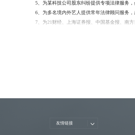
5、为某科技公司股东纠纷提供专项法律服务
6、为多名境内外艺人提供常年法律顾问服务
7、为
21
财经、上海证券报、中国基金报、南方
富、新京报、北京商报、中国新闻周刊、重庆
务。
8、为娱乐公司投资
/
主办韩国、欧美及内地知
公司出品投资
/
制作影片《志愿军》三部曲《飞
《酱园弄·悬案》《蛮荒禁地》《法迷藏》《隐
务，起草及审查相关合同，防范各类法律风险
刑事案件（经济犯罪
/
职务犯罪）近一年代表业
1、担任徐某
集资诈骗案辩护人，涉案金额过亿
2、代理某公司非法吸收公众存款案，涉案金额
友情链接