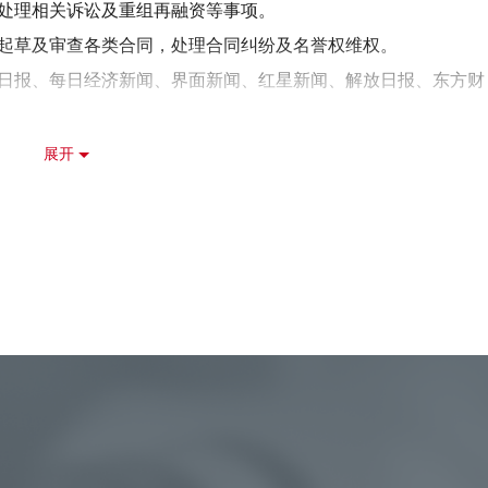
，处理相关诉讼及重组再融资等事项。
，起草及审查各类合同，处理合同纠纷及名誉权维权。
日报、每日经济新闻、界面新闻、红星新闻、解放日报、东方财
广电、中国青年报等数十家企业提供版权法律顾问服务及维权服
展开
名艺人的演唱会等娱乐活动提供专项
/
投资法律顾问服务；为影视
驰人生
2
》、《解密》《骗骗喜欢你》《惊天救援》《唐探
1900
秘世界》《满江红》等数十部影视作品提供专项
/
投资法律顾问服
，并处理相关诉讼与仲裁。
绩：
元。
数十亿元。