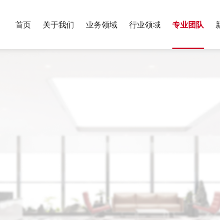
首页
关于我们
业务领域
行业领域
专业团队
服务业绩
银行与金融
保险
荣誉资质
年度报告
我们的历史
财富管理与家
制造业
党建工作
专题报告
合规
政府与公共事务
反垄断与竞争
教育
算
国际投资与贸易
数字经济
刑事
税务
讼
体育与娱乐
医药健康