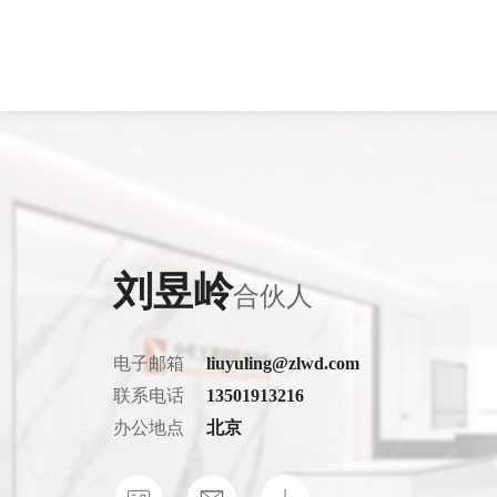
律所概况
房地产与建设工程
房地产与建筑
律所新闻
专业文章
荣誉资质
保险
银行
服务业绩
季度期刊
劳动人事
电信和互联网
争议解决
交通物流
刘昱岭
合伙人
资本市场与证券
医药健康
破产重整与清
证券
电子邮箱
liuyuling@zlwd.com
海事海商
婚姻家事
联系电话
13501913216
科技、媒体与通信
行政与行政诉
办公地点
北京