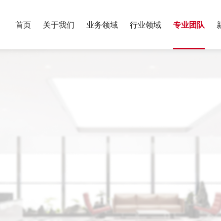
首页
关于我们
业务领域
行业领域
专业团队
服务业绩
银行与金融
保险
荣誉资质
年度报告
我们的历史
财富管理与家
制造业
党建工作
专题报告
合规
政府与公共事务
反垄断与竞争
教育
算
国际投资与贸易
数字经济
刑事
税务
讼
体育与娱乐
医药健康