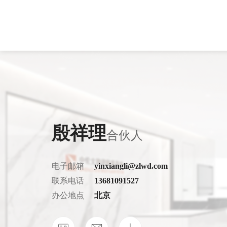
律所概况
房地产与建设工程
房地产与建筑
律所新闻
专业文章
荣誉资质
保险
银行
服务业绩
季度期刊
劳动人事
电信和互联网
争议解决
交通物流
殷祥理
合伙人
资本市场与证券
医药健康
破产重整与清
证券
电子邮箱
yinxiangli@zlwd.com
海事海商
婚姻家事
联系电话
13681091527
科技、媒体与通信
行政与行政诉
办公地点
北京