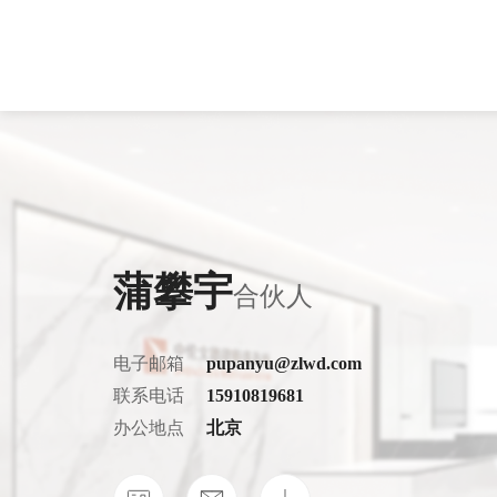
律所概况
房地产与建设工程
房地产与建筑
律所新闻
专业文章
荣誉资质
保险
银行
服务业绩
季度期刊
劳动人事
电信和互联网
争议解决
交通物流
蒲攀宇
合伙人
资本市场与证券
医药健康
破产重整与清
证券
电子邮箱
pupanyu@zlwd.com
海事海商
婚姻家事
联系电话
15910819681
科技、媒体与通信
行政与行政诉
办公地点
北京