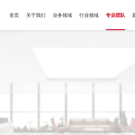
首页
关于我们
业务领域
行业领域
专业团队
服务业绩
银行与金融
保险
荣誉资质
年度报告
我们的历史
财富管理与家
制造业
党建工作
专题报告
合规
政府与公共事务
反垄断与竞争
教育
算
国际投资与贸易
数字经济
刑事
税务
讼
体育与娱乐
医药健康