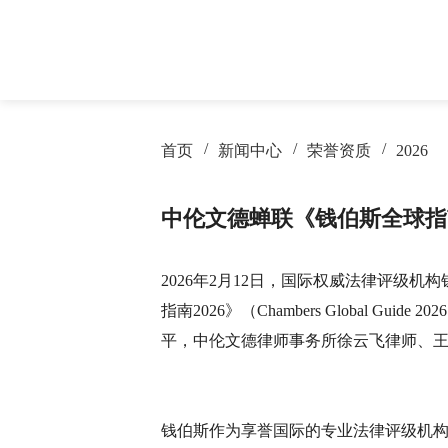
首页
新闻中心
荣誉资质
2026
律所概况
房地产与建设工程
房地产与建筑
律所新闻
专业文章
荣誉资质
保险
银行
服务业绩
季度期刊
中伦文德蝉联《钱伯斯全球指
劳动人事
电信和互联网
争议解决
交通物流
资本市场与证券
医药健康
破产重整与清
证券
2026年2月12日，国际权威法律评级机构钱伯斯（
指南2026
》（Chambers Global G
海事海商
婚姻家事
平，中伦文德律师事务所
徐云飞律师
、
科技、媒体与通信
行政与行政诉
钱伯斯作为享誉国际的专业法律评级机