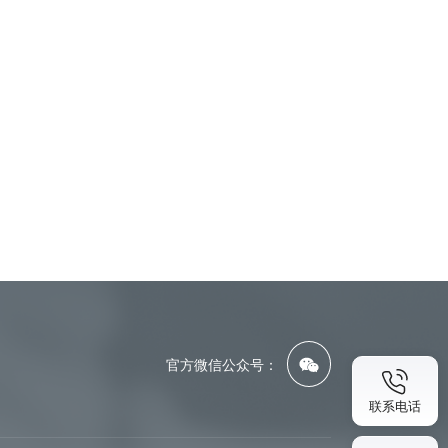
官方微信公众号：
联系电话