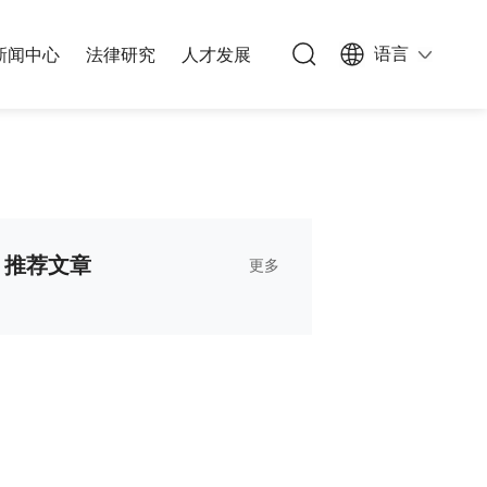
语言
新闻中心
法律研究
人才发展
族信托
办公网络
私募基金
能源与基础设施
人文生活
公司与并购
文化、体育和娱乐
推荐文章
更多
能源与自然资源
知识产权