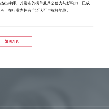
与杰出律师。其发布的榜单兼具公信力与影响力，已成
参考，在行业内拥有广泛认可与标杆地位。
返回列表