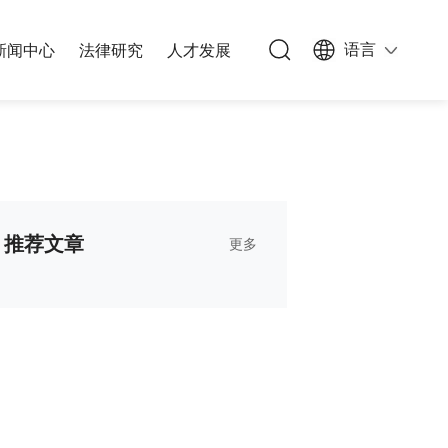
语言
新闻中心
法律研究
人才发展
族信托
办公网络
私募基金
能源与基础设施
人文生活
公司与并购
文化、体育和娱乐
推荐文章
更多
能源与自然资源
知识产权