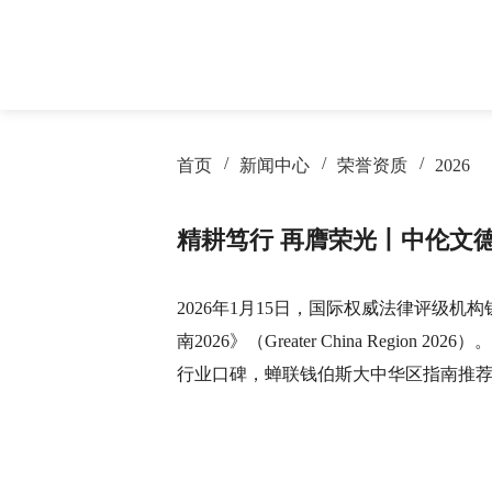
首页
新闻中心
荣誉资质
2026
律所概况
房地产与建设工程
房地产与建筑
律所新闻
专业文章
荣誉资质
保险
银行
服务业绩
季度期刊
精耕笃行 再膺荣光丨中伦文德
劳动人事
电信和互联网
争议解决
交通物流
资本市场与证券
医药健康
破产重整与清
证券
2026年1月15日，国际权威法律评级机构钱伯斯
南2026》（Greater China Reg
海事海商
婚姻家事
行业口碑，蝉联钱伯斯大中华区指南推荐，
科技、媒体与通信
行政与行政诉