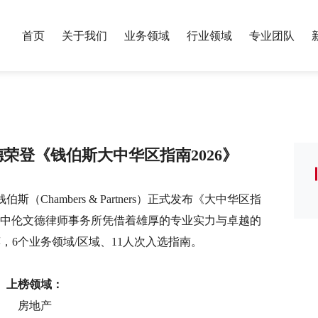
首页
关于我们
业务领域
行业领域
专业团队
服务业绩
银行与金融
保险
荣誉资质
年度报告
我们的历史
财富管理与家
制造业
党建工作
专题报告
荣登《钱伯斯大中华区指南2026》
合规
政府与公共事务
反垄断与竞争
教育
算
国际投资与贸易
数字经济
（Chambers & Partners）正式发布《大中华区指
ion 2026）。中伦文德律师事务所凭借着雄厚的专业实力与卓越的
刑事
税务
6个业务领域/区域、11人次入选指南。
讼
体育与娱乐
医药健康
上榜领域：
房地产