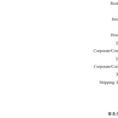
Real
Ins
Hea
Corporate/Com
Corporate/Com
Shipping: 
事务