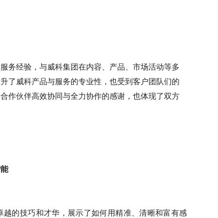
律服务经验，与
威科集团
在内容、产品、市场活动等多
提升了威科产品与服务的专业性，也受到客户团队们的
对合作伙伴高效协同与全力协作的感谢，也体现了双方
智能
卓越的技巧和才华，展示了如何用精准、清晰和富有感