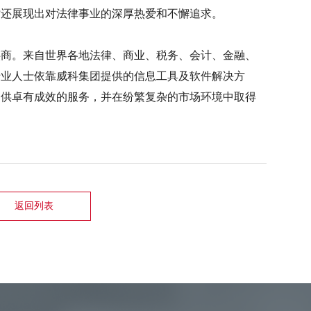
时还展现出对法律事业的深厚热爱和不懈追求。
供商。来自世界各地法律、商业、税务、会计、金融、
专业人士依靠威科集团提供的信息工具及软件解决方
提供卓有成效的服务，并在纷繁复杂的市场环境中取得
返回列表