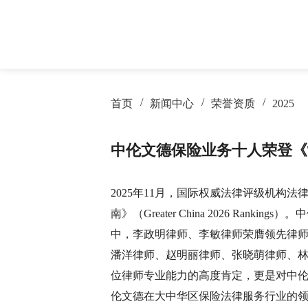
首页
新闻中心
荣誉资质
2025
律所概况
房地产与建设工程
房地产与建筑
律所新闻
专业文章
荣誉资质
保险
银行
服务业绩
季度期刊
中伦文德保险业务十人荣登《The
劳动人事
电信和互联网
争议解决
交通物流
资本市场与证券
医药健康
破产重整与清
证券
2025年11月，国际权威法律评级机构
法律
南》（Greater China 2026 Ra
海事海商
婚姻家事
中，李政明律师、李敏律师荣膺领先律
潘洋律师、赵明丽律师、张晓萌律师、
科技、媒体与通信
行政与行政诉
位律师专业能力的高度肯定，更是对
中
伦文德在大中华区保险法律服务行业的