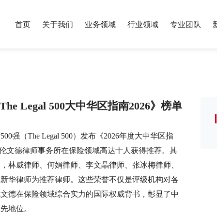
首页
关于我们
业务领域
行业领域
专业团队
服务业绩
银行与金融
保险
荣誉资质
年度报告
我们的历史
财富管理与家
制造业
党建工作
专题报告
 Legal 500大中华区指南2026》榜单
合规
政府与公共事务
反垄断与竞争
教育
算
国际投资与贸易
数字经济
500强
（The Legal 500）发布《2026年度大中华区指
nkings）。中伦文德律师事务所在保险领域高达十人获得推荐。其
刑事
税务
师，林威律师、何娟律师、李文晶律师、张冰梅律师、
林新华律师为推荐律师。这些荣誉不仅是评级机构对各
讼
体育与娱乐
医药健康
伦文德
在保险领域综合实力的国际权威背书，彰显了中
领先地位。