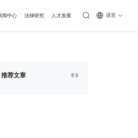
语言
新闻中心
法律研究
人才发展
族信托
办公网络
私募基金
能源与基础设施
人文生活
公司与并购
文化、体育和娱乐
推荐文章
更多
能源与自然资源
知识产权