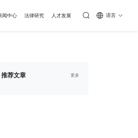
语言
新闻中心
法律研究
人才发展
族信托
办公网络
私募基金
能源与基础设施
人文生活
公司与并购
文化、体育和娱乐
推荐文章
更多
能源与自然资源
知识产权