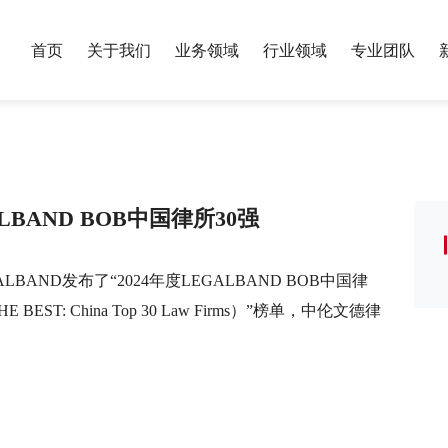
首页
关于我们
业务领域
行业领域
专业团队
服务业绩
银行与金融
保险
荣誉资质
年度报告
我们的历史
财富管理与家
制造业
党建工作
专题报告
LBAND BOB中国律所30强
合规
政府与公共事务
反垄断与竞争
教育
算
国际投资与贸易
数字经济
LBAND发布了“2024年度LEGALBAND BOB中国律
E BEST: China Top 30 Law Firms）”榜单，中伦文德律
刑事
税务
讼
体育与娱乐
医药健康